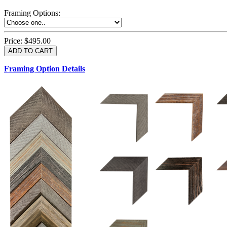
Framing Options
:
Price:
$495.00
Framing Option Details
1.5 UM 033 700
1.
1.5 OM 84025
2.5 OM 84029
2.
2.5 UM 032 500
UM 031 600