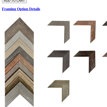
Framing Option Details
1.5 UM 033 700
1.
1.5 OM 84025
2.5 OM 84029
2.
2.5 UM 032 500
UM 031 600