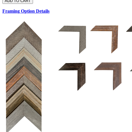
Framing Option Details
1.5 UM 033 700
1.
1.5 OM 84025
D
2.5 UM 032 700
2.5 UM 032 500