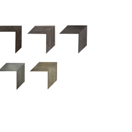
2.5 OM 84029
2.5 OM 83989
50OM 84026
UM 031 600
M 11280