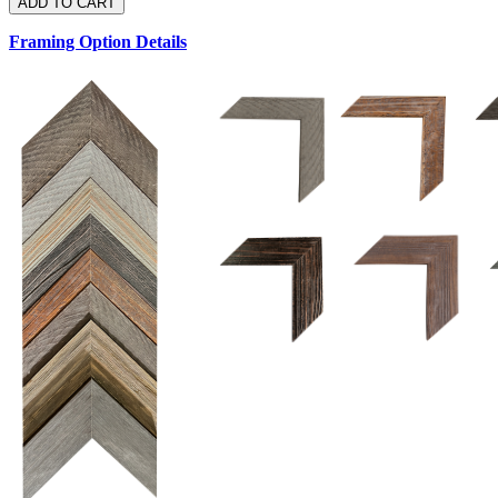
Framing Option Details
1.5 UM 033 700
1.
1.5 OM 84025
D
2.5 UM 032 700
2.5 UM 032 500