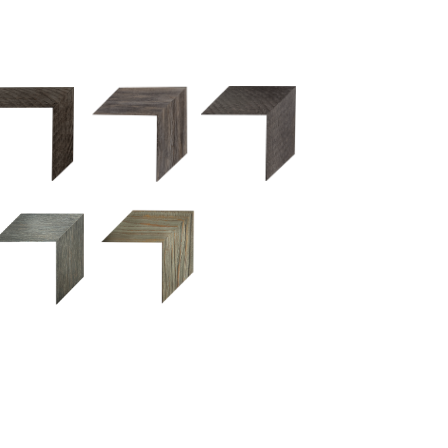
2.5 OM 84029
2.5 OM 83989
50OM 84026
UM 031 600
M 11280