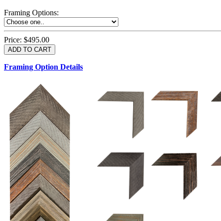
Framing Options
:
Price:
$495.00
Framing Option Details
1.5 UM 033 700
1.
1.5 OM 84025
2.5 OM 84029
2.
2.5 UM 032 500
UM 031 600