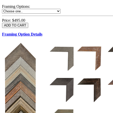
Framing Options
:
Price:
$495.00
Framing Option Details
1.5 UM 033 700
1.
1.5 OM 84025
2.5 OM 84029
2.
2.5 UM 032 500
UM 031 600