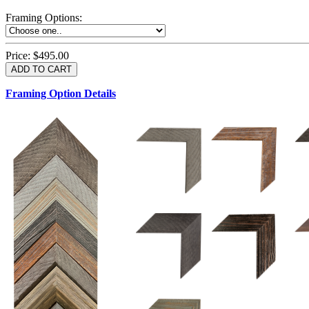
Framing Options
:
Price:
$495.00
Framing Option Details
1.5 UM 033 700
1.
1.5 OM 84025
2.5 OM 84029
2.
2.5 UM 032 500
UM 031 600