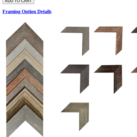
Framing Option Details
1.5 UM 033 700
1.
1.5 OM 84025
2.5 OM 84029
2.
2.5 UM 032 500
UM 031 600