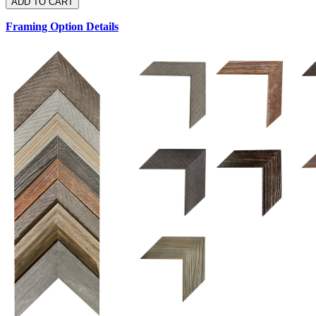
Framing Option Details
1.5 UM 033 700
1.
1.5 OM 84025
2.5 OM 84029
2.
2.5 UM 032 500
UM 031 600