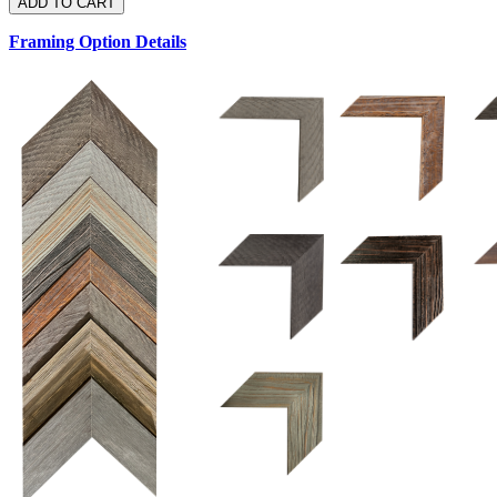
Framing Option Details
1.5 UM 033 700
1.
1.5 OM 84025
2.5 OM 84029
2.
2.5 UM 032 500
UM 031 600