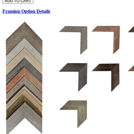
Framing Option Details
1.5 UM 033 700
1.
1.5 OM 84025
2.5 OM 84029
2.
2.5 UM 032 500
UM 031 600