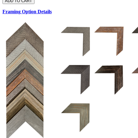
Framing Option Details
1.5 UM 033 700
1.
1.5 OM 84025
2.5 OM 84029
2.
2.5 UM 032 500
UM 031 600