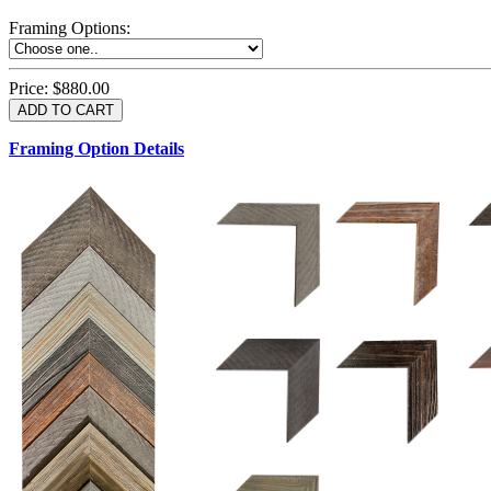
Framing Options
:
Price:
$880.00
Framing Option Details
1.5 UM 033 700
1.
1.5 OM 84025
2.5 OM 84029
2.
2.5 UM 032 500
UM 031 600