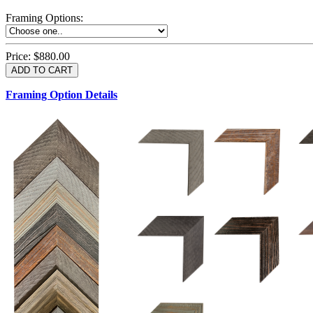
Framing Options
:
Price:
$880.00
Framing Option Details
1.5 UM 033 700
1.
1.5 OM 84025
2.5 OM 84029
2.
2.5 UM 032 500
UM 031 600