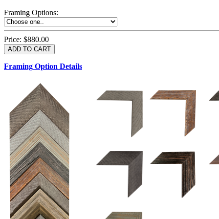
Framing Options
:
Price:
$880.00
Framing Option Details
1.5 UM 033 700
1.
1.5 OM 84025
2.5 OM 84029
2.
2.5 UM 032 500
UM 031 600