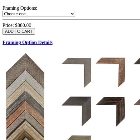
Framing Options
:
Price:
$880.00
Framing Option Details
1.5 UM 033 700
1.
1.5 OM 84025
2.5 OM 84029
2.
2.5 UM 032 500
UM 031 600