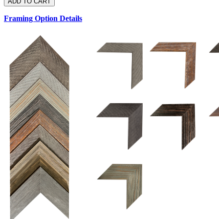
Framing Option Details
1.5 UM 033 700
1.
1.5 OM 84025
2.5 OM 84029
2.
2.5 UM 032 500
UM 031 600