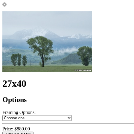
27x40
Options
Framing Options
:
Price:
$880.00