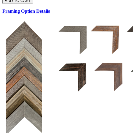
Framing Option Details
1.5 UM 033 700
1.
1.5 OM 84025
D
2.5 UM 032 700
2.5 UM 032 500