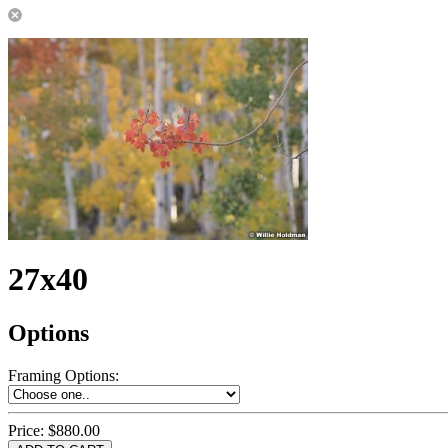
27x40
Options
Framing Options
:
Price:
$880.00