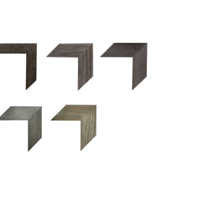
2.5 OM 84029
2.5 OM 83989
50OM 84026
UM 031 600
M 11280