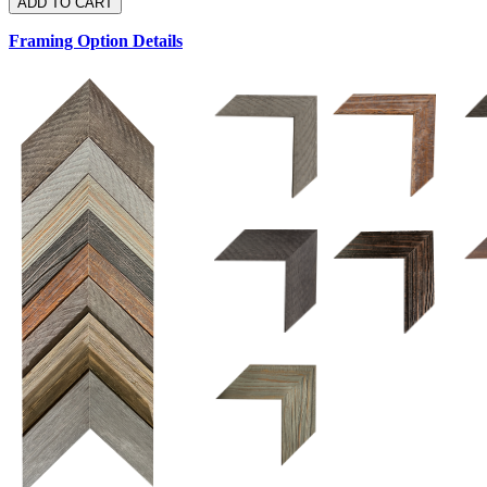
Framing Option Details
1.5 UM 033 700
1.
1.5 OM 84025
2.5 OM 84029
2.
2.5 UM 032 500
UM 031 600