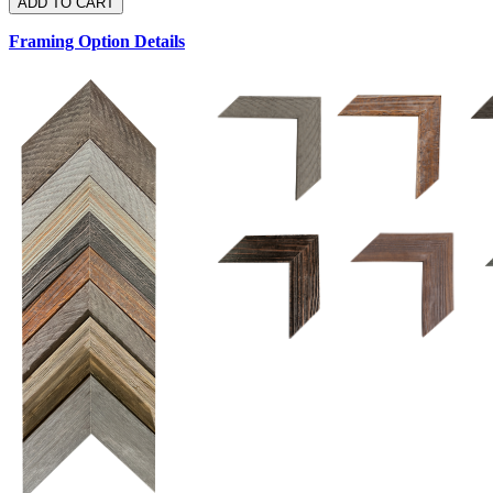
Framing Option Details
1.5 UM 033 700
1.
1.5 OM 84025
D
2.5 UM 032 700
2.5 UM 032 500