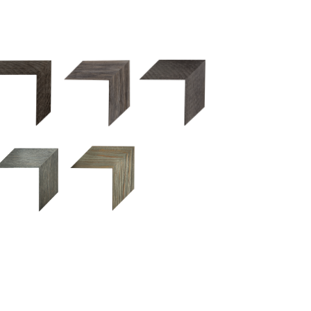
2.5 OM 84029
2.5 OM 83989
50OM 84026
UM 031 600
M 11280