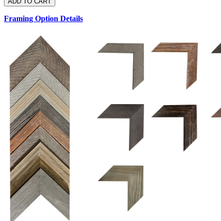
Framing Option Details
1.5 UM 033 700
1.
1.5 OM 84025
2.5 OM 84029
2.
2.5 UM 032 500
UM 031 600