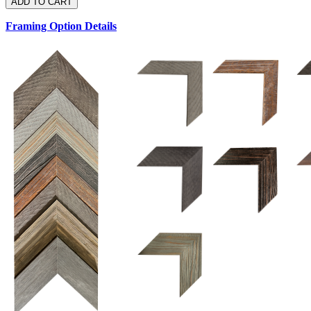
Framing Option Details
1.5 UM 033 700
1.
1.5 OM 84025
2.5 OM 84029
2.
2.5 UM 032 500
UM 031 600