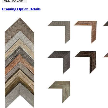
Framing Option Details
1.5 UM 033 700
1.
1.5 OM 84025
2.5 OM 84029
2.
2.5 UM 032 500
UM 031 600