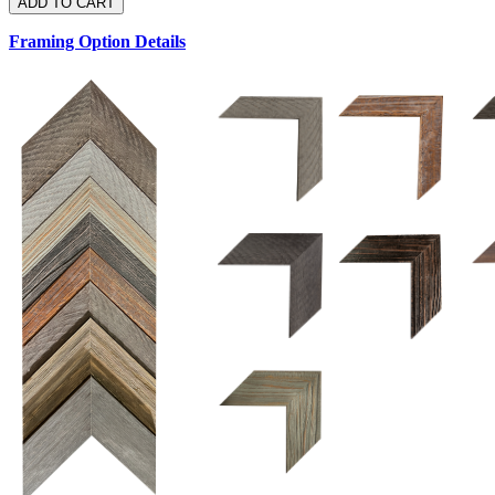
Framing Option Details
1.5 UM 033 700
1.
1.5 OM 84025
2.5 OM 84029
2.
2.5 UM 032 500
UM 031 600