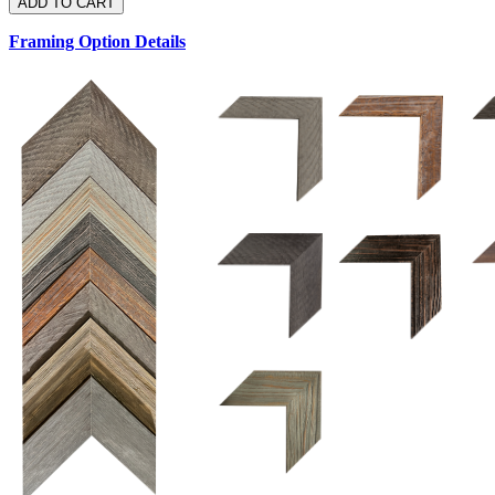
Framing Option Details
1.5 UM 033 700
1.
1.5 OM 84025
2.5 OM 84029
2.
2.5 UM 032 500
UM 031 600