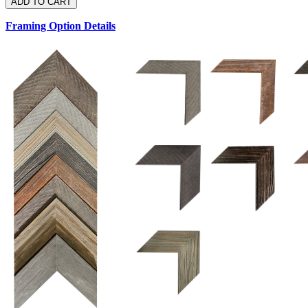
Framing Option Details
1.5 UM 033 700
1.
1.5 OM 84025
2.5 OM 84029
2.
2.5 UM 032 500
UM 031 600