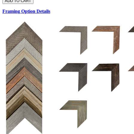
Framing Option Details
1.5 UM 033 700
1.
1.5 OM 84025
2.5 OM 84029
2.
2.5 UM 032 500
UM 031 600