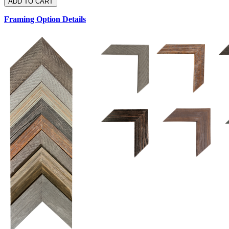
Framing Option Details
1.5 UM 033 700
1.
1.5 OM 84025
D
2.5 UM 032 700
2.5 UM 032 500