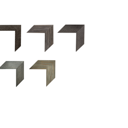
2.5 OM 84029
2.5 OM 83989
50OM 84026
UM 031 600
M 11280