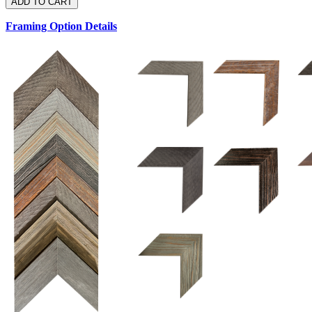
Framing Option Details
1.5 UM 033 700
1.
1.5 OM 84025
2.5 OM 84029
2.
2.5 UM 032 500
UM 031 600