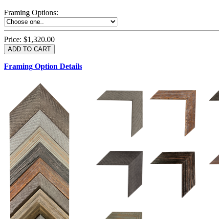
Framing Options
:
Price:
$1,320.00
Framing Option Details
1.5 UM 033 700
1.
1.5 OM 84025
2.5 OM 84029
2.
2.5 UM 032 500
UM 031 600