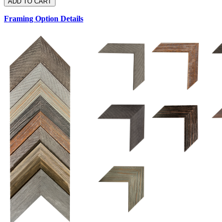
Framing Option Details
1.5 UM 033 700
1.
1.5 OM 84025
2.5 OM 84029
2.
2.5 UM 032 500
UM 031 600