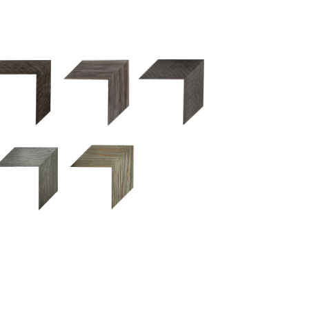
2.5 OM 84029
2.5 OM 83989
50OM 84026
UM 031 600
M 11280