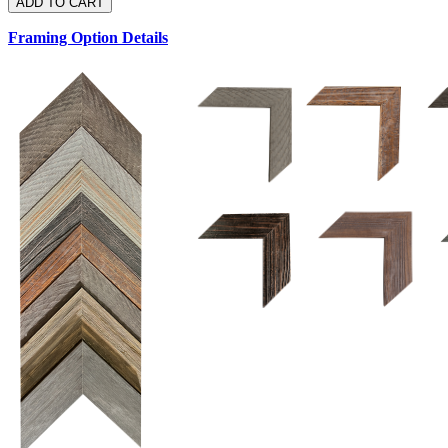
Framing Option Details
1.5 UM 033 700
1.
1.5 OM 84025
D
2.5 UM 032 700
2.5 UM 032 500