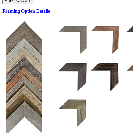
Framing Option Details
1.5 UM 033 700
1.
1.5 OM 84025
2.5 OM 84029
2.
2.5 UM 032 500
UM 031 600