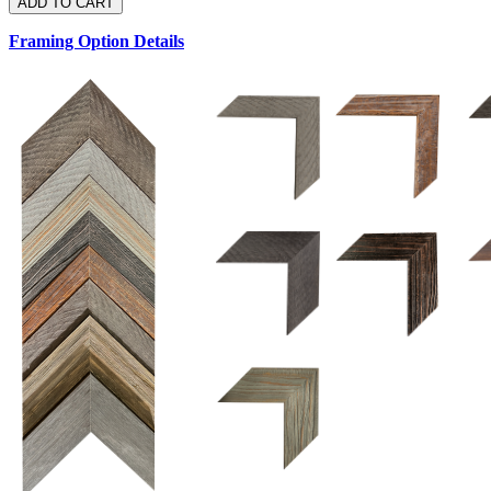
Framing Option Details
1.5 UM 033 700
1.
1.5 OM 84025
2.5 OM 84029
2.
2.5 UM 032 500
UM 031 600