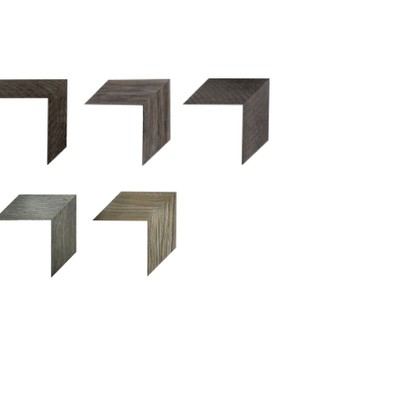
2.5 OM 84029
2.5 OM 83989
50OM 84026
UM 031 600
M 11280