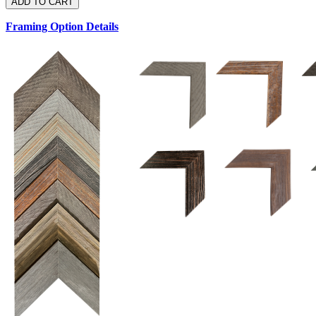
Framing Option Details
1.5 UM 033 700
1.
1.5 OM 84025
D
2.5 UM 032 700
2.5 UM 032 500