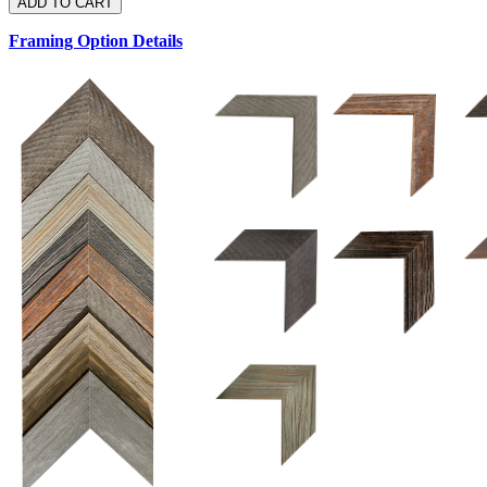
Framing Option Details
1.5 UM 033 700
1.
1.5 OM 84025
2.5 OM 84029
2.
2.5 UM 032 500
UM 031 600