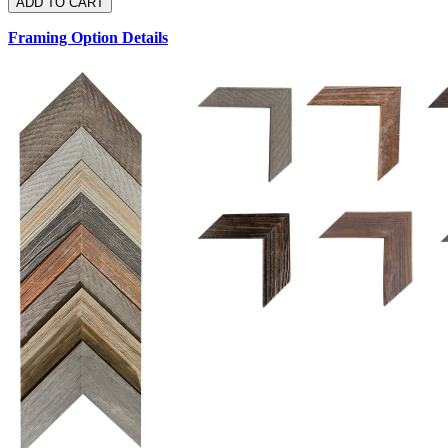
Framing Option Details
1.5 UM 033 700
1.
1.5 OM 84025
D
2.5 UM 032 700
2.5 UM 032 500