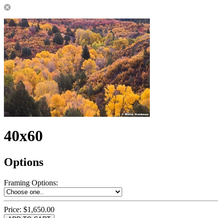
40x60
Options
Framing Options
:
Price:
$1,650.00