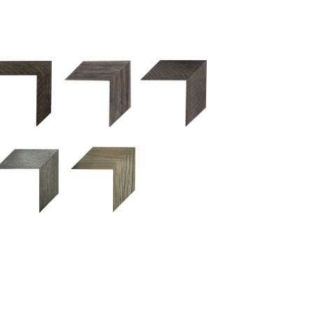
2.5 OM 84029
2.5 OM 83989
50OM 84026
UM 031 600
M 11280