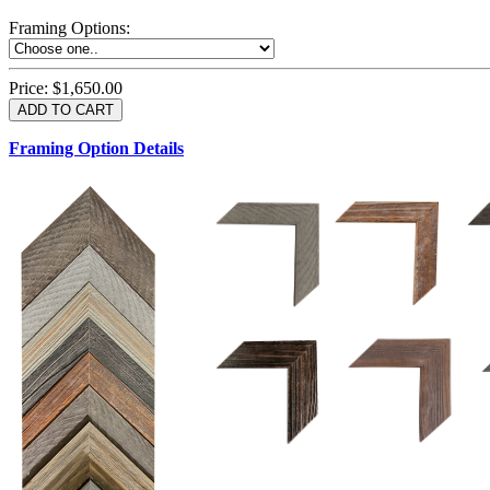
Framing Options
:
Price:
$1,650.00
Framing Option Details
1.5 UM 033 700
1.
1.5 OM 84025
D
2.5 UM 032 700
2.5 UM 032 500