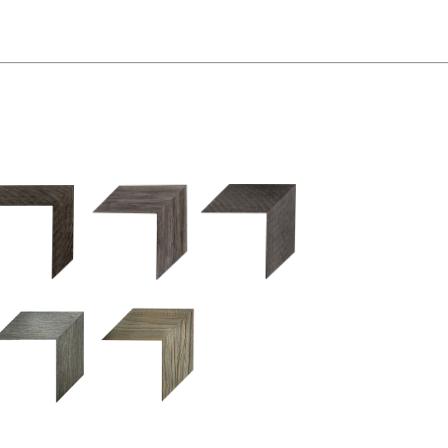
2.5 OM 84029
2.5 OM 83989
50OM 84026
UM 031 600
M 11280