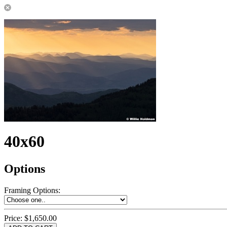
40x60
Options
Framing Options
:
Price:
$1,650.00