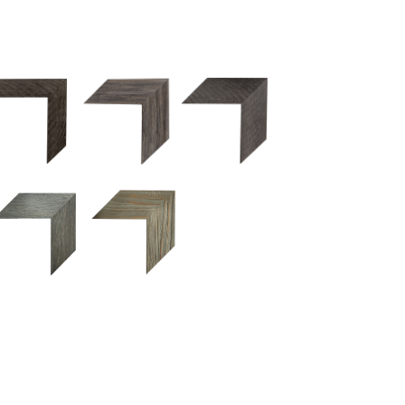
2.5 OM 84029
2.5 OM 83989
50OM 84026
UM 031 600
M 11280