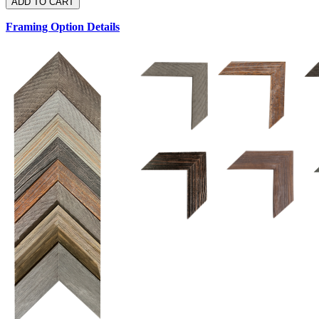
Framing Option Details
1.5 UM 033 700
1.
1.5 OM 84025
D
2.5 UM 032 700
2.5 UM 032 500