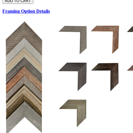
Framing Option Details
1.5 UM 033 700
1.
1.5 OM 84025
2.5 OM 84029
2.
2.5 UM 032 500
UM 031 600