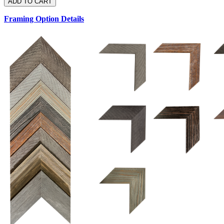
Framing Option Details
1.5 UM 033 700
1.
1.5 OM 84025
2.5 OM 84029
2.
2.5 UM 032 500
UM 031 600