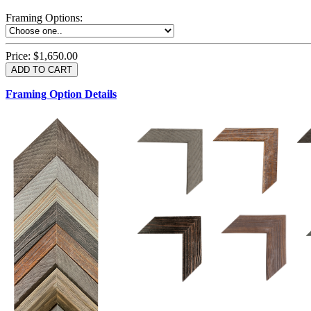
Framing Options
:
Price:
$1,650.00
Framing Option Details
1.5 UM 033 700
1.
1.5 OM 84025
D
2.5 UM 032 700
2.5 UM 032 500