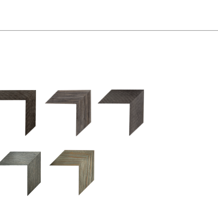
2.5 OM 84029
2.5 OM 83989
50OM 84026
UM 031 600
M 11280