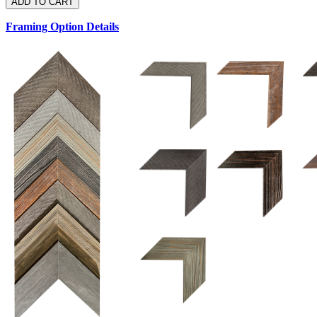
Framing Option Details
1.5 UM 033 700
1.
1.5 OM 84025
2.5 OM 84029
2.
2.5 UM 032 500
UM 031 600