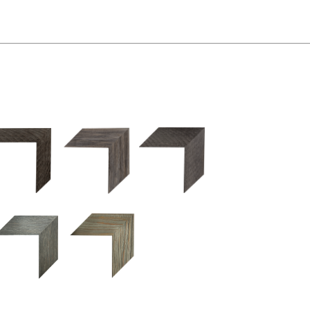
2.5 OM 84029
2.5 OM 83989
50OM 84026
UM 031 600
M 11280