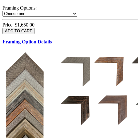
Framing Options
:
Price:
$1,650.00
Framing Option Details
1.5 UM 033 700
1.
1.5 OM 84025
D
2.5 UM 032 700
2.5 UM 032 500