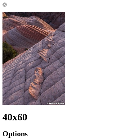
40x60
Options