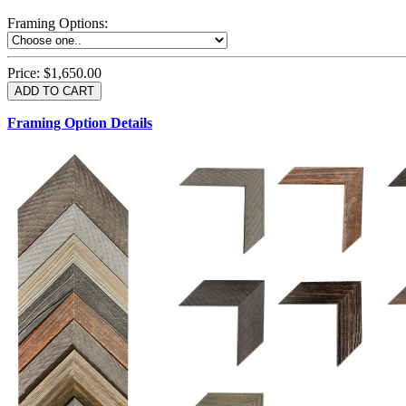
Framing Options
:
Price:
$1,650.00
Framing Option Details
1.5 UM 033 700
1.
1.5 OM 84025
2.5 OM 84029
2.
2.5 UM 032 500
UM 031 600