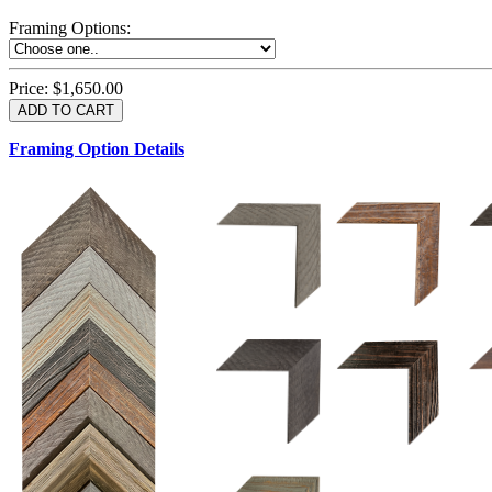
Framing Options
:
Price:
$1,650.00
Framing Option Details
1.5 UM 033 700
1.
1.5 OM 84025
2.5 OM 84029
2.
2.5 UM 032 500
UM 031 600