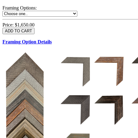
Framing Options
:
Price:
$1,650.00
Framing Option Details
1.5 UM 033 700
1.
1.5 OM 84025
2.5 OM 84029
2.
2.5 UM 032 500
UM 031 600