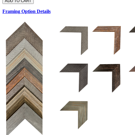
Framing Option Details
1.5 UM 033 700
1.
1.5 OM 84025
2.5 OM 84029
2.
2.5 UM 032 500
UM 031 600