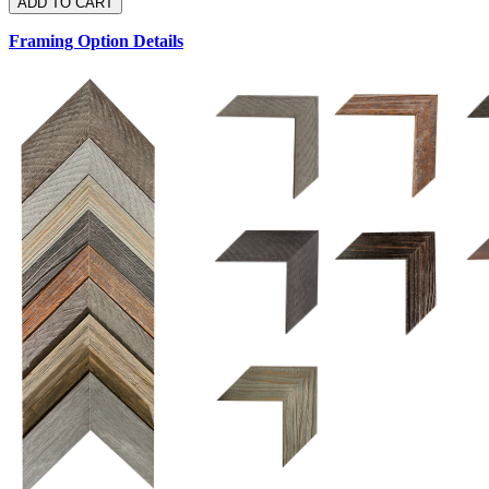
Framing Option Details
1.5 UM 033 700
1.
1.5 OM 84025
2.5 OM 84029
2.
2.5 UM 032 500
UM 031 600