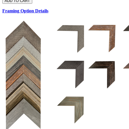
Framing Option Details
1.5 UM 033 700
1.
1.5 OM 84025
2.5 OM 84029
2.
2.5 UM 032 500
UM 031 600